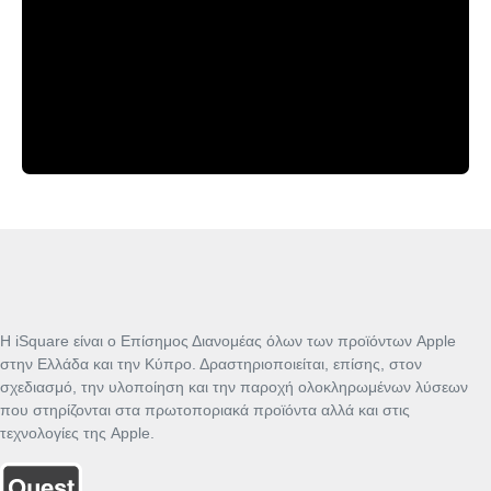
Η iSquare είναι ο Επίσημος Διανομέας όλων των προϊόντων Apple
στην Ελλάδα και την Κύπρο. Δραστηριοποιείται, επίσης, στον
σχεδιασμό, την υλοποίηση και την παροχή ολοκληρωμένων λύσεων
που στηρίζονται στα πρωτοποριακά προϊόντα αλλά και στις
τεχνολογίες της Apple.