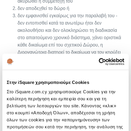
ακυρωθεί η συμμετοχή του
δεν αποδεχθεί το δώρο ή
δεν εμφανισθεί εγκαίρως για την παραλαβή του -
δεν εντοπισθεί κατά τα ανωτέρω ήτοι δεν
ακολουθήσει και δεν ολοκληρώσει τη διαδικασία
στο απαιτούμενο χρονικό διάστημα, χάνει οριστικά
κάθε δικαίωμα επί του σχετικού Δώρου, η
Διοργανώτρια διατηρεί το δικαίωμα να τον κηρύξει
έκπτωτο και να διαθέσει το δώρο στον επιλαχόντα.
Το δώρο παρέχεται με αιτία τον Διαγωνισμό. Σε κάθε
περίπτωση η ευθύνη του Διοργανωτή περιορίζεται σε
Στην iSquare χρησιμοποιούμε Cookies
τυχόν πράξεις ή παραλείψεις του από δόλο ή βαρεία
Στο iSquare.com.cy χρησιμοποιούμε Cookies για την
αμέλεια τελούμενες και δεν εκτείνεται σε τυχαία γεγονότα
καλύτερη περιήγηση και εμπειρία σου και για τη
ή γεγονότα ανωτέρας βίας που ενδέχεται να συντρέξουν
βελτίωση των λειτουργιών του site. Κάνοντας «κλικ»
ως προς αυτόν. Εάν δεν ακολουθήσει και δεν
στο κουμπί «Αποδοχή Όλων», αποδέχεσαι τη χρήση
ολοκληρώσει τη διαδικασία στο απαιτούμενο χρονικό
όλων των cookies για την «απομνημόνευση» των
διάστημα, χάνει οριστικά κάθε δικαίωμα επί του σχετικού
προτιμήσεών σου κατά την περιήγηση, την ανάλυση της
Δώρου. Σε περίπτωση που δεν καταστεί δυνατή η