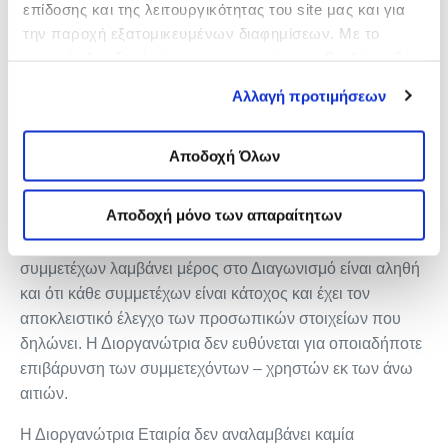
επίδοσης και της λειτουργικότητας του site μας και για
επικοινωνία με τον νικητή του Διαγωνισμού εντός
την παροχή εξατομικευμένων διαφημίσεων. Με το
χρονικού διαστήματος δυο (2) εργάσιμων ημερών από
κουμπί «Αποδοχή μόνο των απαραίτητων Cookies» θα
την ενημέρωσή του, το πρόσωπο αυτό χάνει οριστικά
ενεργοποιηθούν μόνο τα αναγκαία για τη λειτουργία του
Αλλαγή προτιμήσεων
κάθε δικαίωμα επί του σχετικού Δώρου και το δώρο θα
site cookies. Ενημερώσου για την για την
Πολιτική
πάει στον επιλαχόντα.
Cookies
εδώ
και τους διαφορετικούς τύπους Cookies
επιλέγοντας «Προτιμήσεις Cookies», και τροποποίησε
Αποδοχή Όλων
ανά πάσα στιγμή τις προτιμήσεις σου.
8
Ευθύνη
Αποδοχή μόνο των απαραίτητων
Η Διοργανώτρια θεωρεί ότι τα στοιχεία με τα οποία ο
συμμετέχων λαμβάνει μέρος στο Διαγωνισμό είναι αληθή
και ότι κάθε συμμετέχων είναι κάτοχος και έχει τον
αποκλειστικό έλεγχο των προσωπικών στοιχείων που
δηλώνει. Η Διοργανώτρια δεν ευθύνεται για οποιαδήποτε
επιβάρυνση των συμμετεχόντων – χρηστών εκ των άνω
αιτιών.
Η Διοργανώτρια Εταιρία δεν αναλαμβάνει καμία