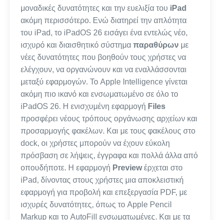
μοναδικές δυνατότητες και την ευελιξία του
iPad
ακόμη περισσότερο. Ενώ διατηρεί την απλότητα
του iPad, το iPadOS 26 εισάγει ένα εντελώς νέο,
ισχυρό και διαισθητικό σύστημα
παραθύρων
με
νέες δυνατότητες που βοηθούν τους χρήστες να
ελέγχουν, να οργανώνουν και να εναλλάσσονται
μεταξύ εφαρμογών. Το Apple Intelligence γίνεται
ακόμη πιο ικανό και ενσωματωμένο σε όλο το
iPadOS 26. Η ενισχυμένη εφαρμογή
Files
προσφέρει νέους τρόπους οργάνωσης αρχείων και
προσαρμογής φακέλων. Και με τους φακέλους στο
dock, οι χρήστες μπορούν να έχουν εύκολη
πρόσβαση σε λήψεις, έγγραφα και πολλά άλλα από
οπουδήποτε. Η εφαρμογή
Preview
έρχεται στο
iPad, δίνοντας στους χρήστες μια αποκλειστική
εφαρμογή για προβολή και επεξεργασία PDF, με
ισχυρές δυνατότητες, όπως το Apple Pencil
Markup και το AutoFill ενσωματωμένες. Και με τα