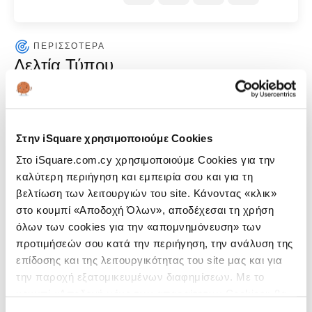
ΠΕΡΙΣΣΟΤΕΡΑ
Δελτία Τύπου
Η Apple ανακοίνωσε το ολοκαίνουριο MacBook Neo σε
μια εντυπωσιακή παλέτα χρωμάτων που προσφέρει έναν
ασυναγώνιστο συνδυασμό ποιότητας και αξίας.
Στην iSquare χρησιμοποιούμε Cookies
11 Μαρτίου, 2026
Περισσότερα
Στο iSquare.com.cy χρησιμοποιούμε Cookies για την
καλύτερη περιήγηση και εμπειρία σου και για τη
Η Apple ανακοίνωσε το νέο MacBook Pro με Μ5 Pro και
βελτίωση των λειτουργιών του site. Κάνοντας «κλικ»
M5 Max chip, το νέο MacBook Air με Μ5 chip καθώς και
στο κουμπί «Αποδοχή Όλων», αποδέχεσαι τη χρήση
νέες οθόνες Apple Studio Display και Apple Studio
όλων των cookies για την «απομνημόνευση» των
προτιμήσεών σου κατά την περιήγηση, την ανάλυση της
Display XDR.
επίδοσης και της λειτουργικότητας του site μας και για
11 Μαρτίου, 2026
Περισσότερα
την παροχή εξατομικευμένων διαφημίσεων. Με το
κουμπί «Αποδοχή μόνο των απαραίτητων Cookies» θα
Η Apple ανακοίνωσε το νέο iPhone 17e και το νέο iPad
ενεργοποιηθούν μόνο τα αναγκαία για τη λειτουργία του