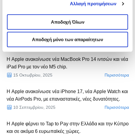
Air με Μ4 chip.
Αλλαγή προτιμήσεων
site cookies. Ενημερώσου για την για την
Πολιτική
11 Μαρτίου, 2026
Περισσότερα
Cookies
εδώ
και τους διαφορετικούς τύπους Cookies
επιλέγοντας «Προτιμήσεις Cookies», και τροποποίησε
Αποδοχή Όλων
Ενημέρωση σχετικά με την απόσυρση του Apple iPhone
ανά πάσα στιγμή τις προτιμήσεις σου.
12 A2403.
Αποδοχή μόνο των απαραίτητων
12 Νοεμβρίου, 2025
Περισσότερα
Η Apple ανακοίνωσε νέα ΜacBook Pro 14 ιντσών και νέα
iPad Pro με τον νέο Μ5 chip.
15 Οκτωβρίου, 2025
Περισσότερα
Η Apple ανακοίνωσε νέα iPhone 17, νέα Apple Watch και
νέα AirPods Pro, με επαναστατικές, νέες δυνατότητες.
10 Σεπτεμβρίου, 2025
Περισσότερα
Η Apple φέρνει το Tap to Pay στην Ελλάδα και την Κύπρο
και σε ακόμα 6 ευρωπαϊκές χώρες.