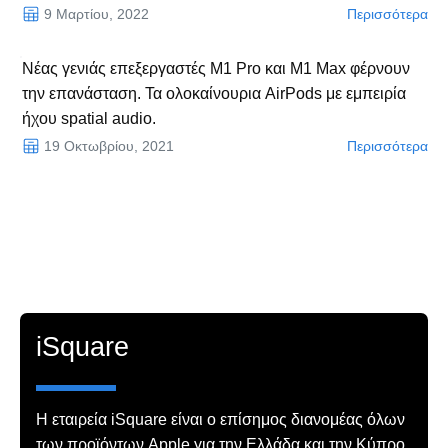
9 Μαρτίου, 2022
Περισσότερα
Νέας γενιάς επεξεργαστές M1 Pro και M1 Max φέρνουν
την επανάσταση. Τα ολοκαίνουρια AirPods με εμπειρία
ήχου spatial audio.
19 Οκτωβρίου, 2021
Περισσότερα
iSquare
Η εταιρεία iSquare είναι ο επίσημος διανομέας όλων
των προϊόντων Apple για την Ελλάδα και την Κύπρο.