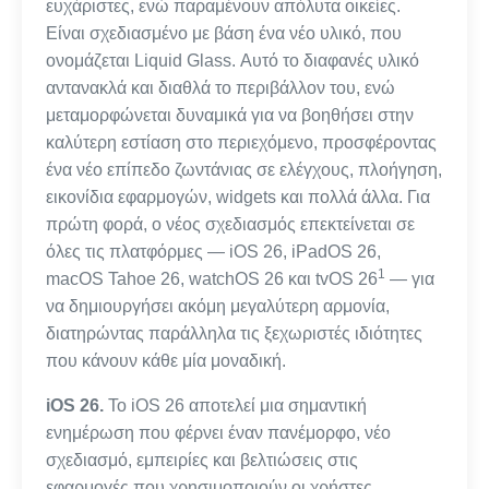
ευχάριστες, ενώ παραμένουν απόλυτα οικείες.
Είναι σχεδιασμένο με βάση ένα νέο υλικό, που
ονομάζεται Liquid Glass. Αυτό το διαφανές υλικό
αντανακλά και διαθλά το περιβάλλον του, ενώ
μεταμορφώνεται δυναμικά για να βοηθήσει στην
καλύτερη εστίαση στο περιεχόμενο, προσφέροντας
ένα νέο επίπεδο ζωντάνιας σε ελέγχους, πλοήγηση,
εικονίδια εφαρμογών, widgets και πολλά άλλα. Για
πρώτη φορά, ο νέος σχεδιασμός επεκτείνεται σε
όλες τις πλατφόρμες — iOS 26, iPadOS 26,
1
macOS Tahoe 26, watchOS 26 και tvOS 26
— για
να δημιουργήσει ακόμη μεγαλύτερη αρμονία,
διατηρώντας παράλληλα τις ξεχωριστές ιδιότητες
που κάνουν κάθε μία μοναδική.
iOS 26.
Το iOS 26 αποτελεί μια σημαντική
ενημέρωση που φέρνει έναν πανέμορφο, νέο
σχεδιασμό, εμπειρίες και βελτιώσεις στις
εφαρμογές που χρησιμοποιούν οι χρήστες